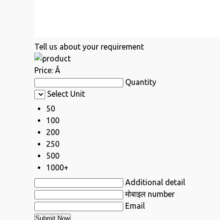
Tell us about your requirement
Price:
Â
Quantity
Select Unit
50
100
200
250
500
1000+
Additional detail
मोबाइल number
Email