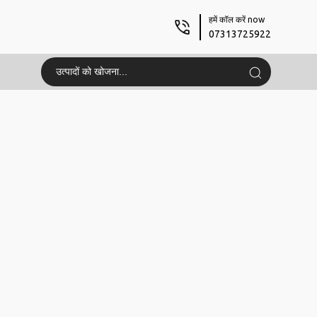
हमें कॉल करें now
07313725922