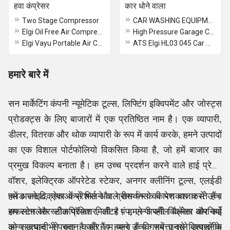
हवा कंप्रेसर
कार धोने वाला
Two Stage Compressor
CAR WASHING EQUIPMENT
Elgi Oil Free Air Compressor
High Pressure Garage Car Washer
Elgi Vayu Portable Air Compressor
ATS Elgi HL03 045 Car Washer
हमारे बारे में
सन मार्केटिंग कंपनी न्यूमेटिक टूल्स, लिफ्टिंग इक्विपमेंट और जोस्ट्स
प्रोडक्ट्स के लिए बाजारों में एक प्रतिष्ठित नाम है। एक व्यापारी,
डीलर, वितरक और थोक व्यापारी के रूप में कार्य करके, हमने उत्पादों
का एक विशाल पोर्टफोलियो विकसित किया है, जो हमें बाजार का
प्रमुख विकल्प बनाता है। हम उच्च प्रदर्शन करने वाले हाई प्रेशर
वॉशर, इलेक्ट्रिक ऑपरेटेड स्टेकर, अनगर क्लीनिंग टूल्स, एलईडी
फ्लड लाइट, एयर कंप्रेशर्स और ग्रीस पंप्स की पेशकश करते हैं।
हमें अपने विक्रेताओं से मिलने वाले समर्थन के कारण बाजार में उच्च
हम स्टेनलेस स्टील पॉलिशर, वॉटर पंप, एल्गी व्हील बैलेंसर और कई
सफलता और लोकप्रियता मिली है। हमने अपनी विक्रेता कंपनियों
अन्य उत्पाद भी प्रदान करते हैं। हमारे उच्च गुणवत्ता वाले उत्पादों के
को सावधानी से चुना है और हम धन्य हैं कि हमें उनसे विश्वसनीय