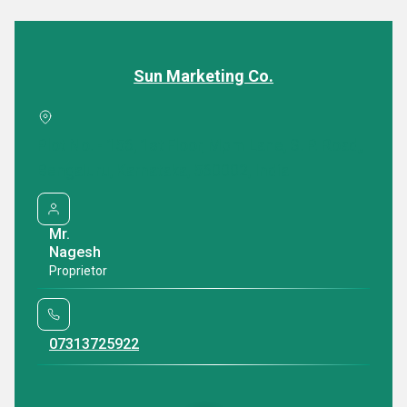
licences and distributorship certificates from the top
का स्टॉक बनाए रखते हैं। इसमें पर्याप्त जगह और सुविधाएं हैं जो
brands in the industry.
उत्पादों के सुरक्षित और व्यवस्थित भंडारण को सक्षम बनाती हैं।
Sun Marketing Co.
Why Us?
हमारी टीम
We are a company with rich expertise in providing a
Plot No. - 156, 1st Floor, Mpm Lane, S. P. Road,,
एक कुशल टीम जिसके पास ज्ञान, कौशल और अनुभव का एक बैंक
range of products. We hold a reputed position in the
Bengaluru, Karnataka, 560002, India
है, हमारे उत्पादों के लिए प्रतिस्पर्धी बाजारों में हमारे गौरव और
market as we procure products from vendors who
आत्मविश्वास को बढ़ाता है। टीम उत्कृष्ट परिणाम देने के लिए
develop their range from high-quality basic components
Mr.
सकारात्मक और परिणाम-प्रेरित मानसिकता के साथ समझदारी से
and modern machines as per industry standards. In
Nagesh
व्यापार गतिविधियां करती है। हमारे पेशेवरों को उनकी योग्यता,
addition, we attract and impress customers with our
Proprietor
कौशल, ज्ञान और विकास-उन्मुख दृष्टिकोण के उचित विश्लेषण के
market-leading rates and timeliest delivery of orders.
बाद भर्ती किया गया है। वे सामंजस्य के साथ काम करते हैं और एक-
07313725922
दूसरे को पूर्ण सहायता प्रदान करते हैं, जो हमारी कंपनी में काम करने
There are many other factors that make our customers do
का उत्कृष्ट माहौल बनाता है और
business with us, including:
हमें सफल बनाता है।