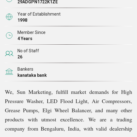
29ADGPN1722K1ZE
हमारा इंफ्रास्ट्रक्चर
गुणवत्ता आश्वासन
Year of Establishment
1998
एक वास्तुशिल्प रूप से डिज़ाइन किया गया सेटअप है, जो व्यवस्थित,
जैसा कि हम अपने ग्राहकों को अपने उत्पादों की उच्च गुणवत्ता के
Member Since
तकनीकी रूप से सुसज्जित है, और बेंगलुरु, भारत में एक प्रमुख
बारे में आश्वस्त करते हैं, हम आसानी से कई ग्राहकों का विश्वास
4 Years
स्थान पर स्थित है, जो हमें अपने व्यापार कार्यों के उचित निष्पादन के
हासिल करते हैं और बनाए रखते हैं। हम एक योजनाबद्ध दृष्टिकोण का
No of Staff
लिए जगह प्रदान करता है। यहां, हमारे पेशेवर हमारी उत्पाद लाइन
पालन करते हैं, जो हमारे पेशेवरों के कार्यों को परिभाषित करता है और
26
के लिए ग्राहकों की मांगों को पूरा करने के लिए संयुक्त रूप से व्यापार
हमें हाई प्रेशर वॉशर, एलईडी फ्लड लाइट, एयर कंप्रेशर्स, ग्रीस
Bankers
कार्य करते हैं।
पंप्स, एल्गी व्हील बैलेंसर आदि की एक सराहनीय रेंज देने में मदद
kanataka bank
करता है, हमारे पेशेवर सावधानीपूर्वक ऐसे उत्पाद खरीदते हैं जो हमें
हमारा वेयरहाउस
डोमेन में बेंचमार्क सेट करने में मदद करते हैं।
We, Sun Marketing, fulfill market demands for High
Pressure Washer, LED Flood Light, Air Compressors,
हम हर उस ग्राहक की सेवा करना चाहते हैं, जो एयर कंप्रेशर्स,
हम उन ब्रांडों के उत्पादों से निपटते हैं, जो उच्च गुणवत्ता वाली
Grease Pumps, Elgi Wheel Balancer, and many other
ग्रीस पंप्स, हाई प्रेशर वॉशर, एलईडी फ्लड लाइट, एल्गी व्हील
विशेषताओं और विशिष्टताओं की गारंटी देते हैं।
products with utmost excellence. We are a trading
बैलेंसर आदि से संबंधित अपनी आवश्यकताओं के साथ हमारे पास
company from Bengaluru, India, with valid dealership
आता है, ऐसा करने के लिए, हम अपने विशाल गोदाम में अपने उत्पादों
हमारा वेंडर बेस