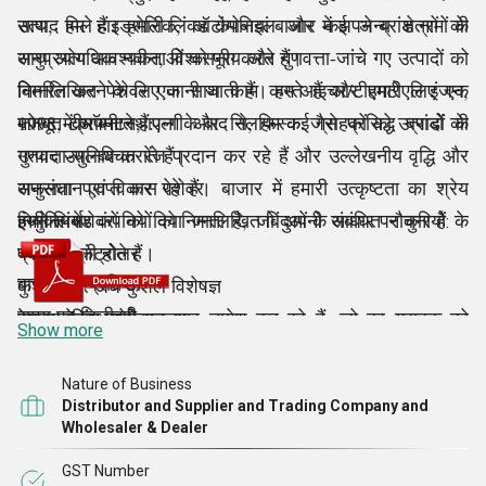
साथ, हम हाइड्रोलिक, ऑटोमोबाइल और कई अन्य क्षेत्रों की
उत्पाद मिले हैं। हमारी लिंक्ड कंपनियां बाजार में अपने ब्रांड नामों के
अनुप्रयोग आवश्यकताओं को पूरा करते हैं।
साथ अत्यधिक नवीन, विश्वसनीय और गुणवत्ता-जांचे गए उत्पादों को
वितरित करने के लिए जानी जाती हैं। हम आइचर/टीएमटीएल इंजन,
निम्नलिखित पेशेवर एक साथ काम करते हैं और हमारे लिए एक
1998 में अपनी स्थापना के बाद से, हम कई ग्राहकों को उत्पादों की
जोस्ट, क्रॉम्पटन, एल्गी और निलफिस्क जैसे प्रसिद्ध ब्रांडों के
मजबूत टीम बनाते हैं:
गुणवत्ता-सुनिश्चित रेंज प्रदान कर रहे हैं और उल्लेखनीय वृद्धि और
उत्पाद उपलब्ध कराते हैं।
सफलता प्राप्त कर रहे हैं। बाजार में हमारी उत्कृष्टता का श्रेय
अनुसंधान एवं विकास पेशेवर
नियुक्त पेशेवरों को दिया जाता है, जो अपनी संबंधित नौकरियों के
हमने लिंक्ड कंपनियों को निम्नलिखित बिंदुओं के आधार पर चुना है
इंजीनियर्स
:
प्रति जुनूनी होते हैं।
क्वालिटी कंट्रोलर
बाजार की प्रतिष्ठा
कुशल और अर्ध कुशल विशेषज्ञ
समय पर डिलीवरी
हमारा नेतृत्व श्री एन आर नागेश कर रहे हैं, जो हर ग्राहक को
वेयरहाउसिंग प्रोफेशनल्स
Show more
कच्चे माल का उपयोग
सर्वोत्तम संभव तरीके से संतुष्ट करने के लिए हमारे कर्मचारियों का
पैकेजिंग और डिलीवरी विशेषज्ञ
पिछले क्लाइंट्स ने सेवा की
मार्गदर्शन करते हैं। अपने गहन ज्ञान और डोमेन अनुभव के साथ, वह
सेल्स एंड मार्केटिंग एग्जीक्यूटिव
Nature of Business
Distributor and Supplier and Trading Company and
कंसाइनमेंट उपक्रम क्षमता
हमें उच्च सफलता और बाजार में वांछित स्थिति प्राप्त करने में मदद
Wholesaler & Dealer
वित्तीय स्थिरता
करते हैं।
GST Number