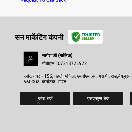
सन मार्केटिंग कंपनी
नागेश जी
(
मालिक
)
मोबाइल :
07313725922
प्लॉट नंबर - 156, पहली मंजिल, एमपीएम लेन, एस.पी. रोड,बेंगलुरु -
560002, कर्नाटक, भारत
जांच भेजें
एसएमएस भेजें