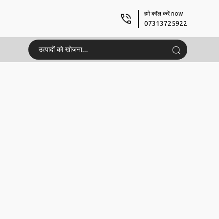
हमें कॉल करें now
07313725922